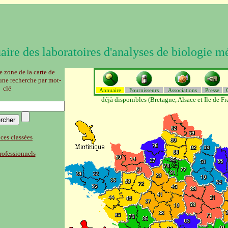
aire des laboratoires d'analyses
de biologie m
e zone de la carte de
 une recherche par mot-
clé
Annuaire
Fournisseurs
Associations
Presse
déjà disponibles (Bretagne, Alsace et Ile de Fr
es classées
rofessionnels