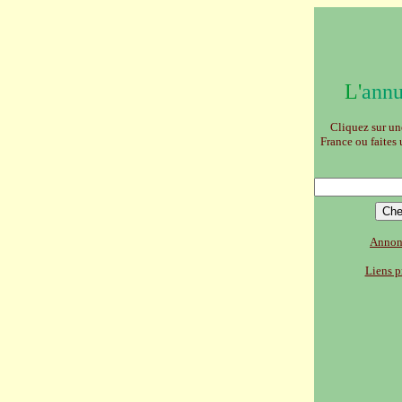
L'
annu
Cliquez sur un
France
ou
faites
Annonc
Liens p