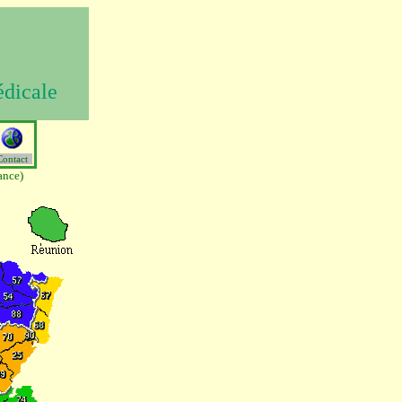
édicale
Contact
ance)