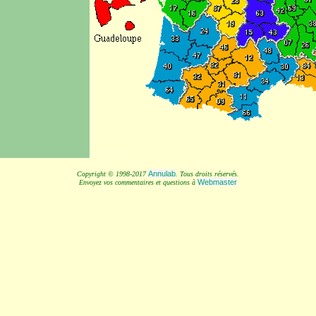
labm France
Annulab
Copyright © 1998-2017
. Tous droits réservés.
Webmaster
Envoyez vos commentaires et questions à